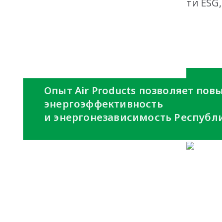
AmCham - премия в области ESG
plant
Опыт Air Products позволяет по
энергоэффективность
и энергонезависимость Республи