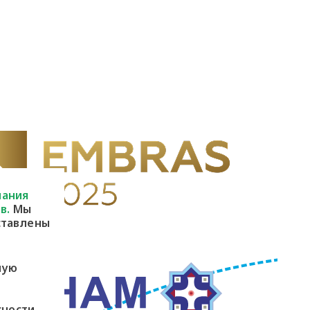
пания
в.
Мы
ставлены
ную
сности