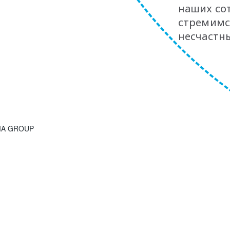
наших со
стремимс
несчастны
SIA GROUP