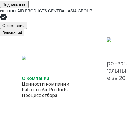
Подписаться
ИП ООО AIR PRODUCTS CENTRAL ASIA GROUP
О компании
Вакансии
4
Air Products Uzbekistan
- Бронза:
«Turnaround (TAR) – Капитальн
масштабное обслуживание за 20 
О компании
Ценности компании
Работа в Air Products
Процесс отбора