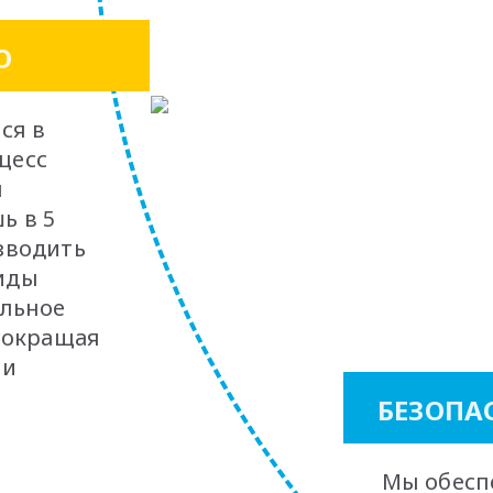
О
ся в
оцесс
я
ь в 5
зводить
иды
ельное
 сокращая
 и
БЕЗОПА
Мы обес