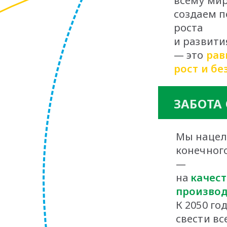
всему мир
создаем п
роста
и развития
— это
рав
рост и бе
ЗАБОТА
Мы нацел
конечного
—
на
качест
производ
К 2050 го
свести вс